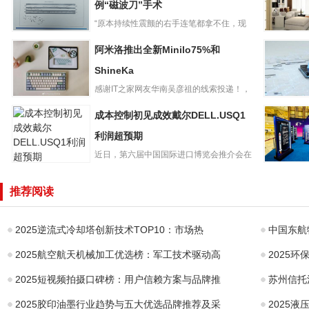
例“磁波刀”手术
“原本持续性震颤的右手连笔都拿不住，现
喜讯！北京天坛
在不仅可以画圈，还可以清楚...
6月资金
阿米洛推出全新Minilo75%和
普华医院成功完
基本不存
成首例“磁波刀”手
ShineKa
口，央行
术
滴灌维
感谢IT之家网友华南吴彦祖的线索投递！，
阿米洛推出全新
阿米洛在2023台北国际...
人工智能
成本控制初见成效戴尔DELL.USQ1
Minilo75%和
动纳指ET
ShineKa
利润超预期
金追捧
近日，第六届中国国际进口博览会推介会在
成本控制初见成
法国巴黎成功举办，不少法国...
宏碁推出
效戴尔
影骑士・
推荐阅读
DELL.USQ1利润
本：R979
超预期
2025逆流式冷却塔创新技术TOP10：市场热
中国东航
2025航空航天机械加工优选榜：军工技术驱动高
2025
2025短视频拍摄口碑榜：用户信赖方案与品牌推
苏州信托
2025胶印油墨行业趋势与五大优选品牌推荐及采
2025