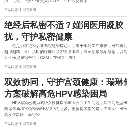
势。过去，很多企业更关注销售、生产和交付本...
百站联盟-中国商业周
绝经后私密不适？嫤润医用凝胶
扰，守护私密健康
你是否在绝经后遭遇过这些尴尬：阴道干涩到坐立难安，日常走
越用越糟；性生活时的疼痛让亲密关系降温；甚至频繁尿频尿急，以
经生殖泌尿综合征（GSM）在作祟！201...
百站联盟-中国商业周
双效协同，守护宫颈健康：瑞琳
方案破解高危HPV感染困局
HPV感染已成为威胁女性健康的重大公共卫生问题，其中高危型H
国每年新增宫颈癌病例达13.5万之多。更值得警惕的是，中国女性HPV感染
高发年龄段，而绝经...
百站联盟-中国商业周