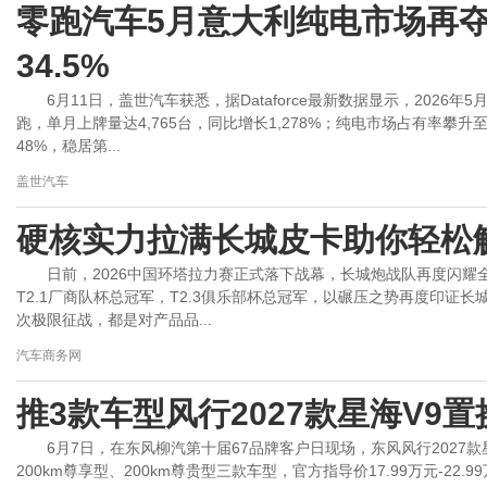
零跑汽车5月意大利纯电市场再
34.5%
6月11日，盖世汽车获悉，据Dataforce最新数据显示，202
跑，单月上牌量达4,765台，同比增长1,278%；纯电市场占有率攀升
48%，稳居第...
盖世汽车
硬核实力拉满长城皮卡助你轻松
日前，2026中国环塔拉力赛正式落下战幕，长城炮战队再度闪耀全场
T2.1厂商队杯总冠军，T2.3俱乐部杯总冠军，以碾压之势再度印证
次极限征战，都是对产品品...
汽车商务网
推3款车型风行2027款星海V9置换价
6月7日，在东风柳汽第十届67品牌客户日现场，东风风行2027款
200km尊享型、200km尊贵型三款车型，官方指导价17.99万元-22.99万