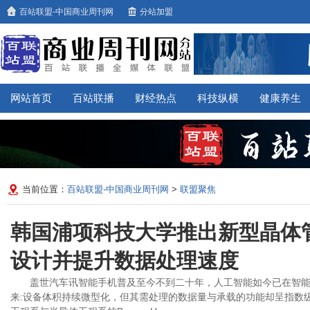
百站联盟-中国商业周刊网
分站加盟
网站首页
百站联播
财经热点
科技纵横
健康养生
当前位置：
百站联盟-中国商业周刊网
>
联盟聚焦
韩国浦项科技大学推出新型晶体
设计并提升数据处理速度
盖世汽车讯智能手机普及至今不到二十年，人工智能如今已在智
来:设备体积持续微型化，但其需处理的数据量与承载的功能却呈指数