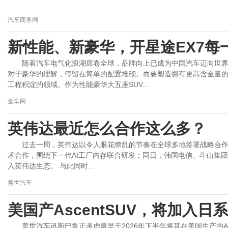
汽车商务网
新性能、新豪华，开星途EX7每
随着汽车电气化浪潮席卷全球，品牌向上已成为中国汽车迈向世
对于豪华的理解，停留在简单的配置堆砌。而要塑造拥有更高含金量
工程积淀的领域。作为性能豪华大五座SUV...
壹车网
英伟达最近怎么合作这么多？
过去一周，英伟达以令人眼花缭乱的节奏在全球多地签署战略合作。
术合作，围绕下一代AI工厂内存联合研发；同日，韩国电信、斗山集团、
入英伟达生态。 与此同时...
盖世汽车
美国产AscentSUV，将加入日
盖世汽车讯斯巴鲁正考虑最早于2026年下半年将其在美国生产的As