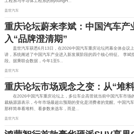
工程系与半导体工程系的ByoungH...
盖世汽车
重庆论坛蔚来李斌：中国汽车产业
入“品牌澄清期”
盖世汽车获悉6月13日，在2026中国汽车重庆论坛闭幕全体会议
讲，系统阐述了中国汽车产业进入新发展阶段的四个核心特征。 李斌
段。据乘联会数据，今年1至5...
盖世汽车
重庆论坛市场观念之变：从“堆料
在2026中国汽车重庆论坛上，多位车企高管就当前中国汽车市场
裁杨源源表示，今年市场最超出预期的变化是消费者的觉醒。中国汽
那样简单看堆料、看参数来选车，而是...
盖世汽车