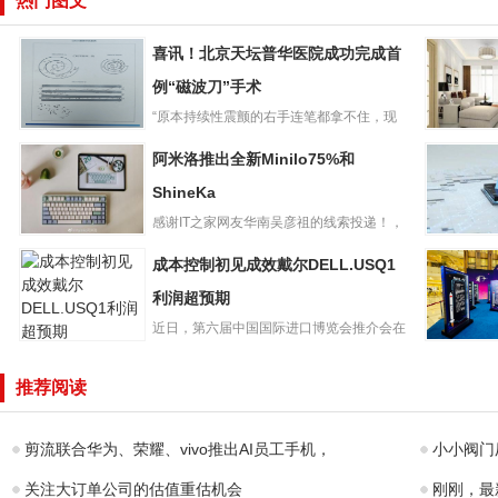
热门图文
喜讯！北京天坛普华医院成功完成首
例“磁波刀”手术
“原本持续性震颤的右手连笔都拿不住，现
喜讯！北京天坛
在不仅可以画圈，还可以清楚...
6月资金
阿米洛推出全新Minilo75%和
普华医院成功完
基本不存
成首例“磁波刀”手
ShineKa
口，央行
术
滴灌维
感谢IT之家网友华南吴彦祖的线索投递！，
阿米洛推出全新
阿米洛在2023台北国际...
人工智能
成本控制初见成效戴尔DELL.USQ1
Minilo75%和
动纳指ET
ShineKa
利润超预期
金追捧
近日，第六届中国国际进口博览会推介会在
成本控制初见成
法国巴黎成功举办，不少法国...
宏碁推出
效戴尔
影骑士・
推荐阅读
DELL.USQ1利润
本：R979
超预期
剪流联合华为、荣耀、vivo推出AI员工手机，
小小阀门
关注大订单公司的估值重估机会
刚刚，最