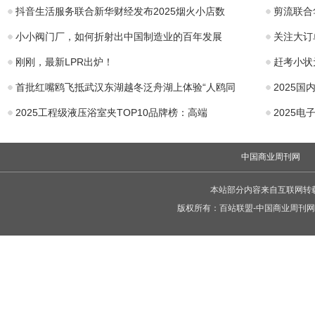
抖音生活服务联合新华财经发布2025烟火小店数
剪流联合
小小阀门厂，如何折射出中国制造业的百年发展
关注大订
刚刚，最新LPR出炉！
赶考小状
首批红嘴鸥飞抵武汉东湖越冬泛舟湖上体验“人鸥同
2025
2025工程级液压浴室夹TOP10品牌榜：高端
2025
中国商业周刊网
本站部分内容来自互联网转
版权所有：
百站联盟-中国商业周刊网