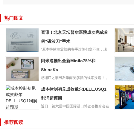
热门图文
喜讯！北京天坛普华医院成功完成首
例“磁波刀”手术
“原本持续性震颤的右手连笔都拿不住，现
喜讯！北京天坛
在不仅可以画圈，还可以清楚...
6月资金
阿米洛推出全新Minilo75%和
普华医院成功完
基本不存
成首例“磁波刀”手
ShineKa
口，央行
术
滴灌维
感谢IT之家网友华南吴彦祖的线索投递！，
阿米洛推出全新
阿米洛在2023台北国际...
人工智能
成本控制初见成效戴尔DELL.USQ1
Minilo75%和
动纳指ET
ShineKa
利润超预期
金追捧
近日，第六届中国国际进口博览会推介会在
成本控制初见成
法国巴黎成功举办，不少法国...
宏碁推出
效戴尔
影骑士・
推荐阅读
DELL.USQ1利润
本：R979
超预期