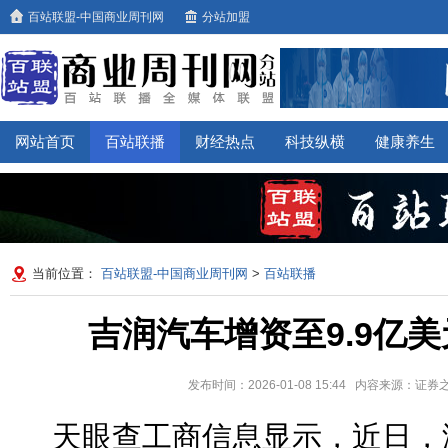
百站联盟-中国商业周刊网
分站加盟
网站首页
百站联播
财经热点
科技纵横
健康养生
当前位置：
百站联盟-中国商业周刊网
>
百站联播
吉润汽车增资至9.9亿美
发布时间：2026-01-08 15:44 内容来源：证
天眼查工商信息显示，近日，